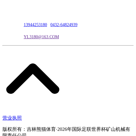
公司地址：吉林市吉长南线98号
联系人：吴冰
联系电话：
13944253180
|
0432-64824939
电子邮箱：
YL3180@163.COM
营业执照
版权所有：吉林熊猫体育·2026年国际足联世界杯矿山机械有
限责任公司