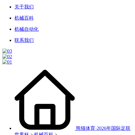
关于我们
机械百科
机械自动化
联系我们
熊猫体育·2026年国际足联
世界杯
>
机械百科
>