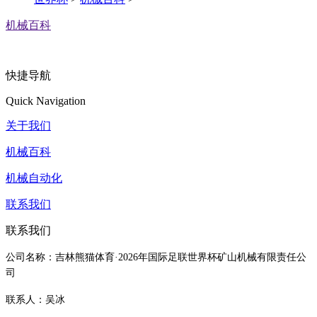
机械百科
快捷导航
Quick Navigation
关于我们
机械百科
机械自动化
联系我们
联系我们
公司名称：吉林熊猫体育·2026年国际足联世界杯矿山机械有限责任公
司
联系人：吴冰